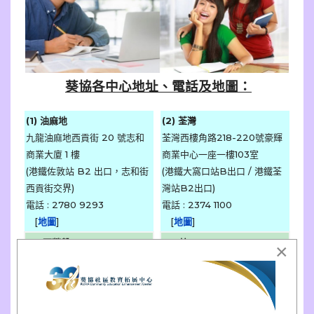
葵協各中心地址、電話及地圖：
(1) 油麻地
(2) 荃灣
九龍油麻地西貢街 20 號志和
荃灣西樓角路218-220號豪輝
商業大廈 1 樓
商業中心一座一樓103室
(港鐵佐敦站 B2 出口，志和街
(港鐵大窩口站B出口 / 港鐵荃
西貢街交界)
灣站B2出口)
電話 : 2780 9293
電話 : 2374 1100
[
地圖
]
[
地圖
]
(3) 西營盤
(4) 坑口
×
香港西營盤西邊街 36 號 A 西
將軍澳坑口培成路
18
號海悅豪
區社區中心 2 樓
園商場
UG05-UG06
號舖
(近港鐵西營盤站B2出口)
(港鐵坑口站B1出口沿連理街扶
電話 : 2559 8472
手梯上)