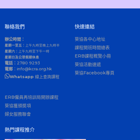
聯絡我們
快速連結
葵協各中心地址
辦公時間：
星期一至五：
上午九時至晚上九時半
課程開班時間總表
星期六：
上午九時至下午一時
ERB課程概覽小冊
星期日及公眾假期休息
電話：
2780 9293
葵協活動速遞
電郵
：
info@kcra.org.hk
葵協Facebook專頁
Whatsapp
線上查詢課程
ERB僱員再培訓局開辦課程
葵協獲頒奬項
婦女服務聯會
熱門課程推介