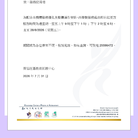
[
地圖
]
電話：2701 8921
[
地圖
]
♥
歡迎使用以下方式
聯絡我們
♥
按此線上電郵致函聯絡
:
info@kcra.org.hk
(電郵地址)
按此即時撥打電話
:
2780 9293
詢問，或
Whatsapp 線上立即查詢：
+852 9355 8277